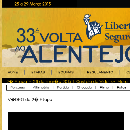
HOME
ETAPAS
EQUIPAS
REGULAMENTO
C
2� Etapa - 26 de mar�o 2015 | Castelo de Vide >>> Mora 
Percurso
|
Altimetria
|
Partida
|
Chegada
|
Filme
|
Fotos
V�DEO da 2� Etapa