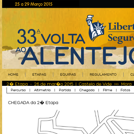
HOME
ETAPAS
EQUIPAS
REGULAMENTO
C
2� Etapa - 26 de mar�o 2015 | Castelo de Vide >>> Mora 
Percurso
|
Altimetria
|
Partida
|
Chegada
|
Filme
|
Fotos
CHEGADA da 2� Etapa