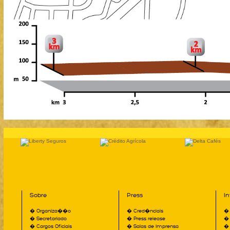
Sobre
Press
I
� Organiza��o
� Cred�nciais
� 
� Secretariado
� Press release
� 
� Cargos Oficiais
� Salas de Imprensa
� 