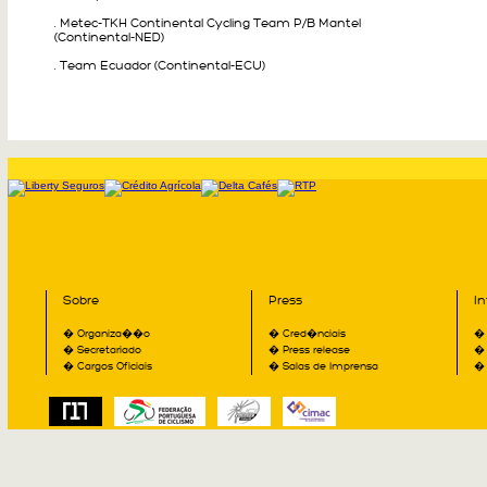
. Metec-TKH Continental Cycling Team P/B Mantel
(Continental-NED)
. Team Ecuador (Continental-ECU)
Sobre
Press
I
� Organiza��o
� Cred�nciais
� 
� Secretariado
� Press release
� 
� Cargos Oficiais
� Salas de Imprensa
� 