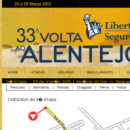
HOME
ETAPAS
EQUIPAS
REGULAMENTO
C
5� Etapa - 29 de mar�o 2015 | Alc�cer do Sal >>> Regue
Percurso
|
Altimetria
|
Partida
|
Chegada
|
Filme
|
Fotos
CHEGADA da 5� Etapa