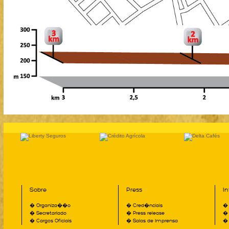
Sobre
Press
I
� Organiza��o
� Cred�nciais
� 
� Secretariado
� Press release
� 
� Cargos Oficiais
� Salas de Imprensa
� 